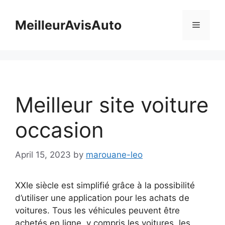
Skip
to
MeilleurAvisAuto
Menu
content
Meilleur site voiture
occasion
April 15, 2023
by
marouane-leo
XXIe siècle est simplifié grâce à la possibilité
d’utiliser une application pour les achats de
voitures. Tous les véhicules peuvent être
achetés en ligne, y compris les voitures, les