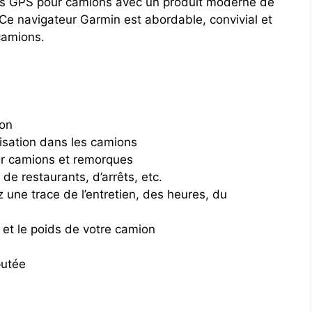
eurs GPS pour camions avec un produit moderne de
Ce navigateur Garmin est abordable, convivial et
camions.
ion
isation dans les camions
ur camions et remorques
de restaurants, d’arrêts, etc.
z une trace de l’entretien, des heures, du
e et le poids de votre camion
putée