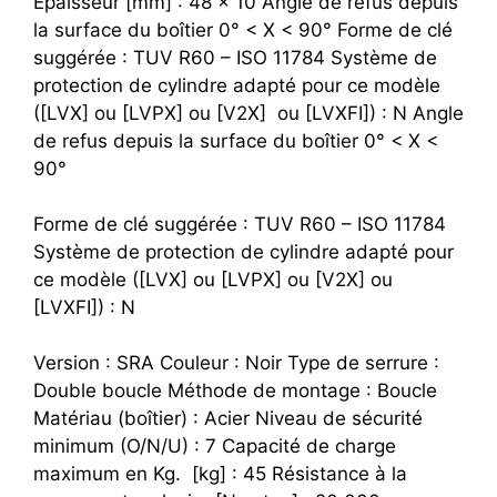
Epaisseur [mm] : 48 x 10 Angle de refus depuis
la surface du boîtier 0° < X < 90° Forme de clé
suggérée : TUV R60 – ISO 11784 Système de
protection de cylindre adapté pour ce modèle
([LVX] ou [LVPX] ou [V2X] ou [LVXFI]) : N
Angle
de refus depuis la surface du boîtier 0° < X <
90°
Forme de clé suggérée : TUV R60 – ISO 11784
Système de protection de cylindre adapté pour
ce modèle ([LVX] ou [LVPX] ou [V2X] ou
[LVXFI]) : N
Version : SRA Couleur : Noir Type de serrure :
Double boucle Méthode de montage : Boucle
Matériau (boîtier) : Acier Niveau de sécurité
minimum (O/N/U) : 7 Capacité de charge
maximum en Kg. [kg] : 45 Résistance à la